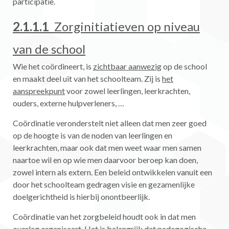
participatie.
2.1.1.1
Z
orginitiatieven
op
niveau
van de school
Wie het coördineert, is
zichtbaar aanwezig
op de school
en maakt deel uit van het schoolteam. Zij is
het
aanspreekpunt
voor zowel leerlingen, leerkrachten,
ouders, externe hulpverleners, …
Coördinatie veronderstelt niet alleen dat men zeer goed
op de hoogte is van de noden van leerlingen en
leerkrachten, maar ook dat men weet waar men samen
naartoe wil en op wie men daarvoor beroep kan doen,
zowel intern als extern. Een beleid ontwikkelen vanuit een
door het schoolteam gedragen visie en gezamenlijke
doelgerichtheid is hierbij onontbeerlijk.
Coördinatie van het zorgbeleid houdt ook in dat men
overleg o
rganiseert. Het is belangrijk dat pedagogische-