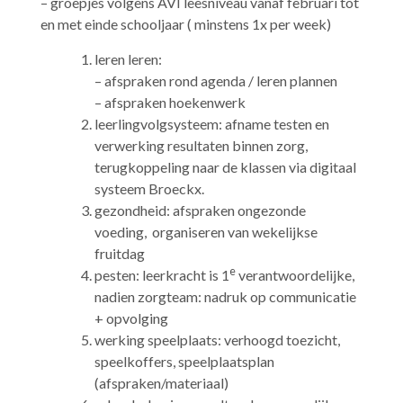
– groepjes volgens AVI leesniveau vanaf februari tot
en met einde schooljaar ( minstens 1x per week)
leren leren:
– afspraken rond agenda / leren plannen
– afspraken hoekenwerk
leerlingvolgsysteem: afname testen en
verwerking resultaten binnen zorg,
terugkoppeling naar de klassen via digitaal
systeem Broeckx.
gezondheid: afspraken ongezonde
voeding, organiseren van wekelijkse
fruitdag
e
pesten: leerkracht is 1
verantwoordelijke,
nadien zorgteam: nadruk op communicatie
+ opvolging
werking speelplaats: verhoogd toezicht,
speelkoffers, speelplaatsplan
(afspraken/materiaal)